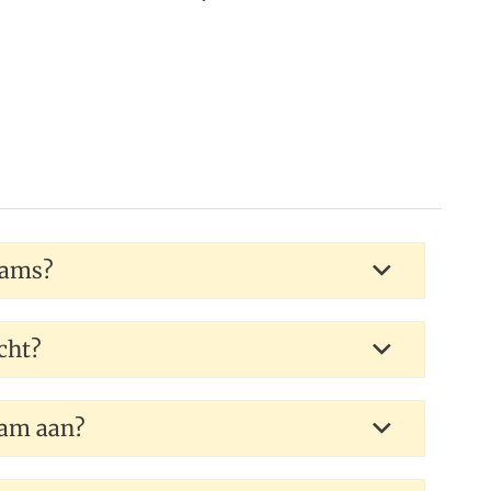
eams?
cht?
eam aan?