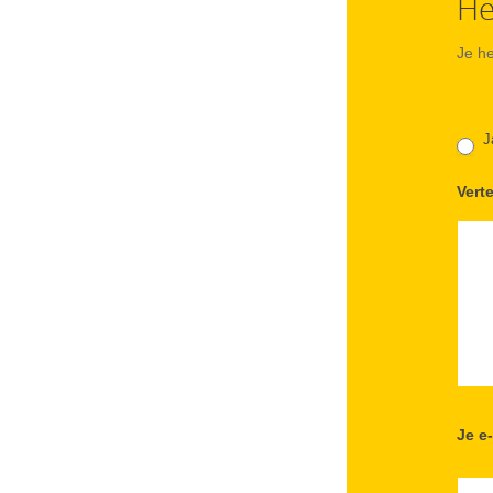
He
Je h
J
Vert
Je e