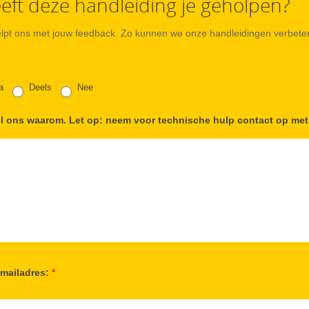
eft deze handleiding je geholpen?
elpt ons met jouw feedback. Zo kunnen we onze handleidingen verbete
a
Deels
Nee
el ons waarom. Let op: neem voor technische hulp contact op me
-mailadres:
*