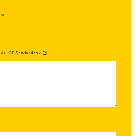
ren!
t de
ICT Servicedesk
.